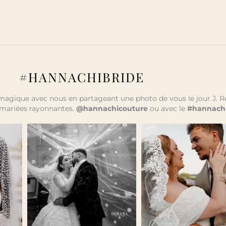
#HANNACHIBRIDE
gique avec nous en partageant une photo de vous le jour J. R
mariées rayonnantes.
@hannachicouture
ou avec le
#hannachi