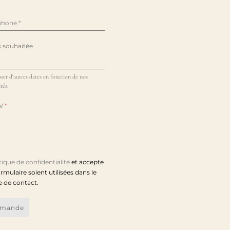
éphone
*
 souhaitée
ser d'autres dates en fonction de nos
tés.
DV
*
tique de confidentialité
et accepte
rmulaire soient utilisées dans le
e de contact.
emande