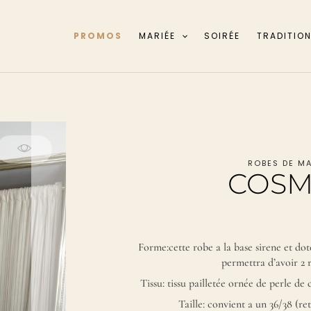
PROMOS
MARIÉE
SOIRÉE
TRADITIO
ROBES DE MA
COS
Forme:cette robe a la base sirene et do
permettra d’avoir 2 
Tissu: tissu pailletée ornée de perle de 
Taille: convient a un 36/38 (re