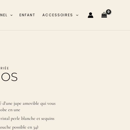
NNEL
ENFANT
ACCESSOIRES
RIÉE
MOS
té d’une jupe amovible qui vous
robe en une
cristal perle blanche et sequins
touche possible en 34)