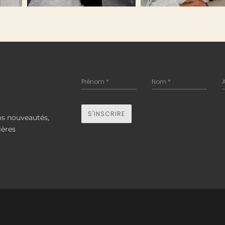
Prénom
*
Nom
*
S'INSCRIRE
os nouveautés,
ières